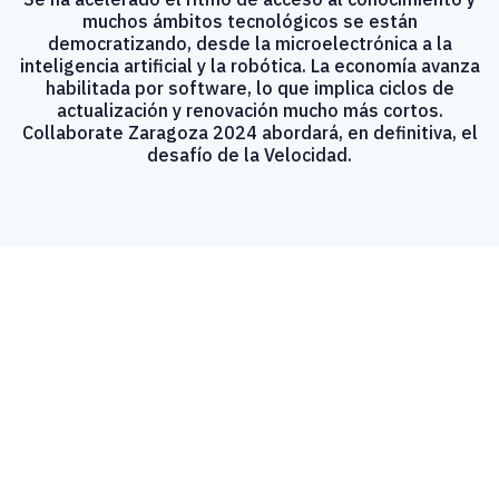
muchos ámbitos tecnológicos se están
democratizando, desde la microelectrónica a la
inteligencia artificial y la robótica. La economía avanza
habilitada por software, lo que implica ciclos de
actualización y renovación mucho más cortos.
Collaborate Zaragoza 2024 abordará, en definitiva, el
desafío de la Velocidad.
Cómo abordar el desafío de la Velocidad
La velocidad adquirió durante la pandemia la condición d
Innovar antes puede ser más determinante que hacerl
Dotarse de la tecnología adecuada, con la celeridad suficie
Se ha acelerado el ritmo de acceso al conocimiento
y m