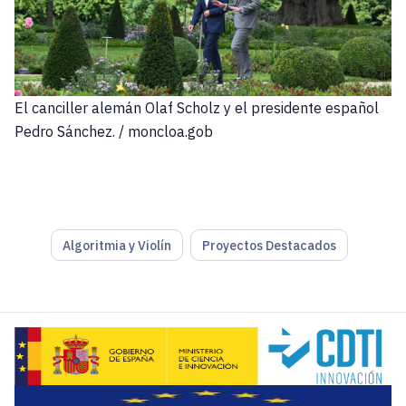
El canciller alemán Olaf Scholz y el presidente español
Pedro Sánchez. / moncloa.gob
Algoritmia y Violín
Proyectos Destacados
El presidente galo
Emmanuel Macron
acaba de decir que s
Es una de las declaraciones más explícitamente despectiva
“Para plagiar a uno de mis predecesores”, añadía Macron e