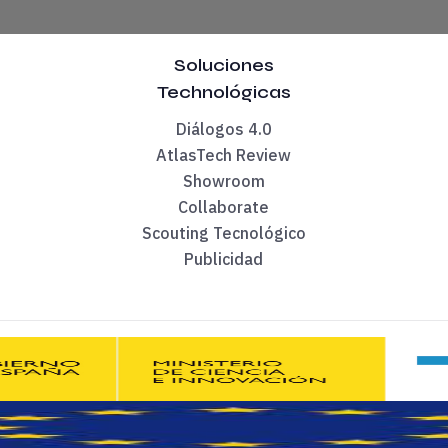
ita diferentes perfiles y capacidades. Concretamente 4: exper
Soluciones
técnicos y como mucho de metodología. El resto te toca buscar
Technológicas
Diálogos 4.0
AtlasTech Review
Showroom
Collaborate
 era pelearme con stakeholders internos. Directores de operaci
Scouting Tecnológico
Publicidad
pasas a producción? ¿Cuando dejas de dar soporte y tu cliente
inmutables. La primera, es que todo proyecto se retrasa. Des