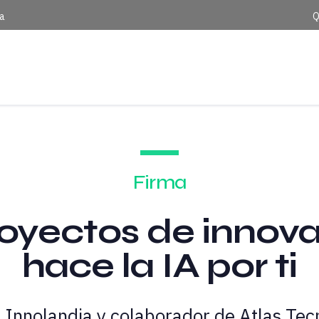
ca
Q
Firma
royectos de innov
hace la IA por ti
Innolandia y colaborador de Atlas Tecn