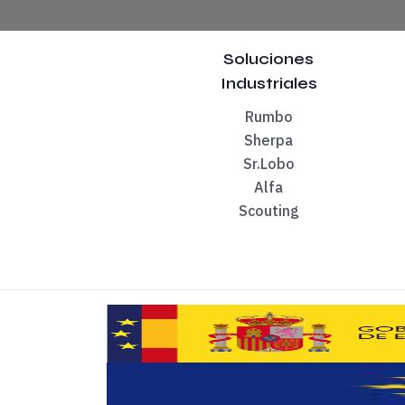
Cualquier proyecto de innovación o I+D neces
Soluciones
El 99,5% de los departamentos tiene perfiles 
Industriales
Rumbo
Sherpa
2) Negociar objetivos y resultados
Sr.Lobo
Alfa
En mi vida anterior, mi mayor dolor de cabeza
Scouting
¿Cuando cierras un proyecto? ¿Cuanto lo tras
3) Gestionar el equipo
En los proyectos de I+D+i hay dos verdades 