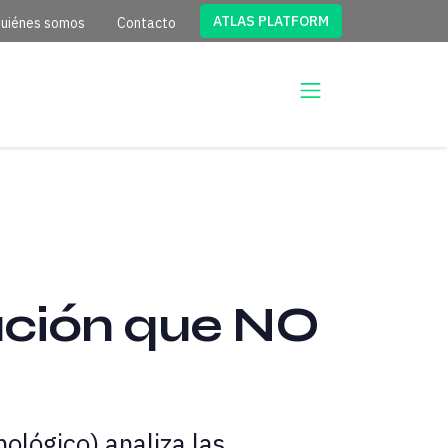
ATLAS PLATFORM
uiénes somos
Contacto
ación que NO
ológico) analiza las