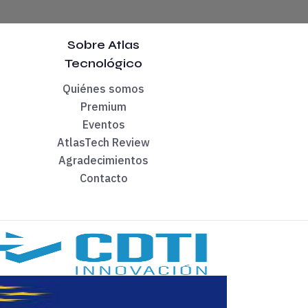
tos en el problema del cliente, expertos en tecnología, exper
Sobre Atlas
te la vida. Internamente o creando un consorcio de colaboració
Tecnológico
Quiénes somos
Premium
Eventos
AtlasTech Review
ones, marketing, ventas... Porque tus intereses son diferentes
Agradecimientos
Contacto
 interno tiene que apañarse?
de el lanzamiento de un nuevo producto a la construcción de