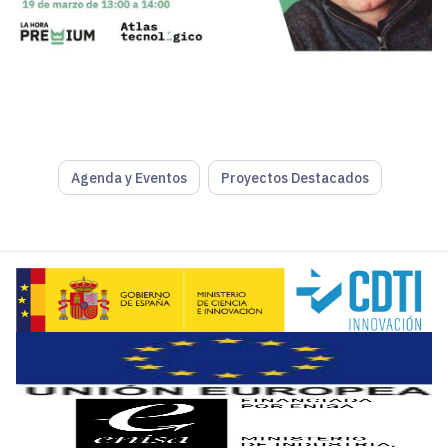
Agenda y Eventos
Proyectos Destacados
Roberto Martín, CEO y cofundador de Bdestas, será el próx
Martín es
profesor de Machine Learning
en los programas 
Desde 2016 Martín lidera
Bdestas
, una ingeniería que des
Los usuarios Premium de Atlas Tecnológico tienen acceso 