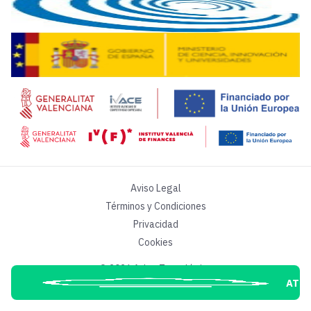
Otros
intervinientes
programados Juan José Hernández Cogo
Aviso Legal
Términos y Condiciones
Privacidad
Cookies
© 2026 Atlas Tecnológico
ATL