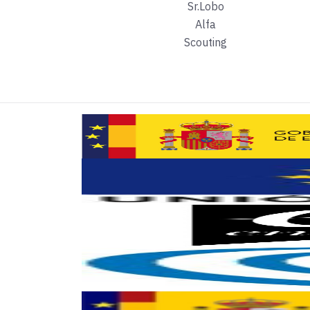
Sr.Lobo
Alfa
A partir de abril, asistiremos a las charlas 
Scouting