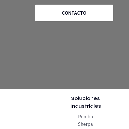
Es una de las ventajas de ser el primer ecosi
CONTACTO
Protagonistas de La Ho
El CEO de Premo Group, Ezequiel Navarro, fue
Después del éxito de la charla de Ezequiel Na
La programación de La Hora Premium de Atlas c
Tobías Martínez, CEO de Cellnex Telecom, pr
Soluciones
Industriales
Las últimas sesiones han sido protagonizadas
Rumbo
Sherpa
Otros intervinientes previstos entre febrero