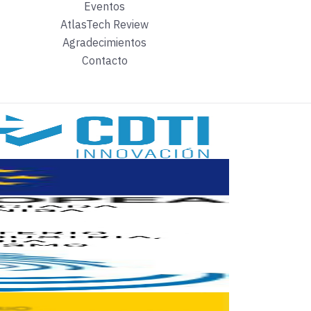
Eventos
AtlasTech Review
alia, con “Blockchain: aplicación en sectores industriales”; E
Agradecimientos
Contacto