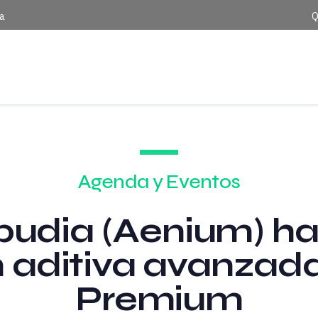
ca
Q
Agenda y Eventos
udia (Aenium) ha
 aditiva avanzad
Premium