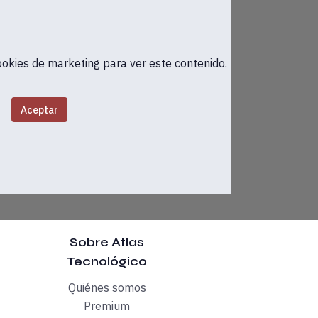
o para fomentar la colaboración entre empresas con la transfo
ookies de marketing para ver este contenido.
 de Atlas Tecnológico el pasado 14 de octubre. En la primera 
Aceptar
obre “¿Por qué las compañías necesitan un buen relato?”, a ca
or Ejecutivo de operaciones de internacional del MSA The Safe
ña Reyes Premium 2022, en la que mantuvo un diálogo con Pabl
Sobre Atlas
Tecnológico
 sobre "
Open Brands
, la nueva forma de co-construcción de m
Quiénes somos
Premium
I Design, con “Negocios Híbridos”; Javier G. Recuenco, CSO y