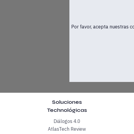
stema de la industria 4.0 de nuestro país, un entorno diseñad
Por favor, acepta nuestras c
ra Premium
 el encargado de abrir esta nueva iniciativa de colaboración
varro, el siguiente encuentro fue el 28 de octubre y trató s
ontinúa con la sesión de José Manuel Sánchez-Pedregal, Direct
otagonizó una sesión extraordinaria como cierre de la campa
Soluciones
Technológicas
 por Javier Oliete, director gerente de Neo Media World habló
Diálogos 4.0
AtlasTech Review
 y marzo de 2022 son Juan Esteban Sánchez, cofundador de IDD