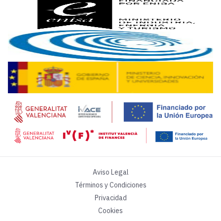
Su lectura de lo sucedido con la plataforma de intercambio 
Por su parte,
Abel Peña
destaca que “es importante además
De ese modo, “puede parecer que estamos en medio de un oc
La tecnología blockchain ha ocupado una parte principal en
“¿Tiene ideología el universo de las criptomonedas?”, ha pr
Aviso Legal
Términos y Condiciones
Privacidad
Cookies