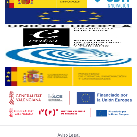
Por su parte,
Xavier Castillo,
profesor de Innovación en la
En la actualidad, las medidas de mitigación del cambio climá
La industria ya no es un tema olvidado, está en la agenda de
La sostenibilidad se postula como el
arjé
de la evolución in
Guillermo Dorronsoro,
profesor de gestión de la Innovac
Aviso Legal