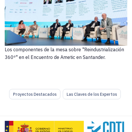
Los componentes de la mesa sobre "Reindustrialización
360º" en el Encuentro de Ametic en Santander.
Proyectos Destacados
Las Claves de los Expertos
El
Grupo de Reflexión de AMETIC
ha abordado en el
Encu
“Desde las instituciones públicas,
deberíamos apostar por