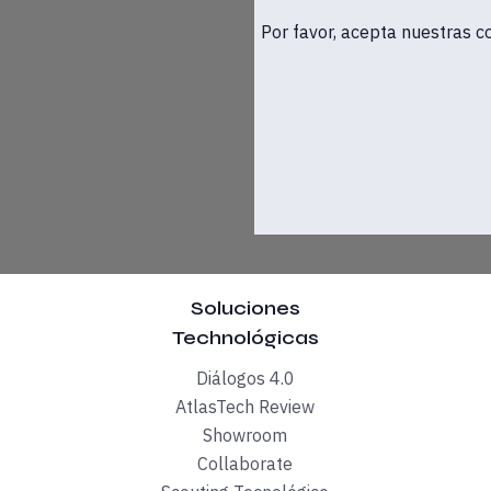
Por favor, acepta nuestras c
Soluciones
Technológicas
Diálogos 4.0
qué va a ser tan diferente Lanzadera, descríbeme el momento a
AtlasTech Review
Showroom
e lo que es un empresario no es la adecuada. Eso afortunadam
Collaborate