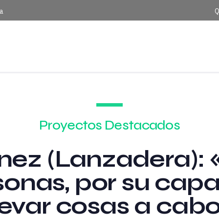
ca
Q
Proyectos Destacados
énez (Lanzadera):
rsonas, por su cap
levar cosas a cab