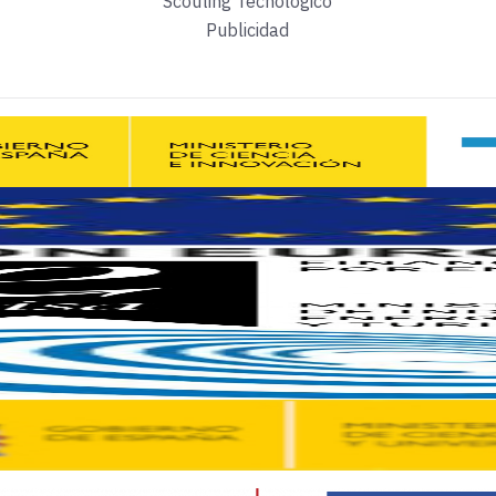
Scouting Tecnológico
taforma en el metaverso con emprendedores de cualquier lu
Publicidad
lecciones de los líderes
sobre el Curso 15x15 de Edem. Algunos 
 sabe mucho de producto y del servicio que vende, y del apasio
ins sin tener ni idea, por especulación, por no ser ‘el último i
er empresas pasando rondas de financiación, pero sin generar 
financiación no significa que tu empresa vaya bien. Son dos co