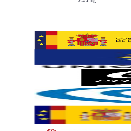
Scouting
Eugenio Mallol.-
Suena a Lanzadera como pla
Javier Jiménez.-
Ojalá.
Eugenio Mallol.-
En 2008, escribí el libro
Las 
Javier Jiménez.-
Normalmente, un emprendedor
"“Por la misma razón que la gente compra bitco
Eugenio Mallol.-
A mí me llama la atención v
Javier Jiménez.-
Que tú tengas una ronda de 