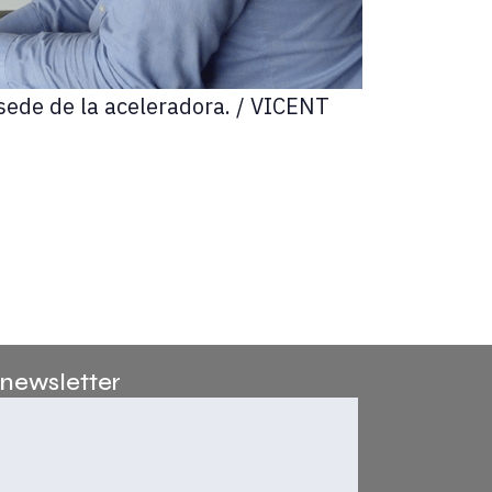
 sede de la aceleradora. / VICENT
 newsletter
a la incorporación del Tinglado número 4 de la Marina de Val
ulmine en la adjudicación final. En cuanto a la evolución de 