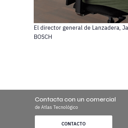
El director general de Lanzadera, J
BOSCH
Entrevista publicada en ATLASTECH REVIEW
Contacta con un comercial
Eugenio Mallol.-
Acabáis de anunciar un proy
de Atlas Tecnológico
Javier Jiménez.-
Hemos anunciado un acuerdo 
CONTACTO