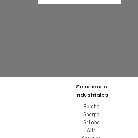
Soluciones
Industriales
Rumbo
Eugenio Mallol.-
Para tratar de perfilar por 
Sherpa
Sr.Lobo
Javier Jiménez.-
La visión de la gente sobr
Alfa