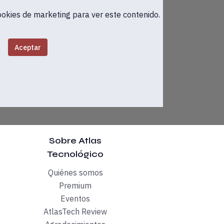
ookies de marketing para ver este contenido.
Aceptar
Sobre Atlas
Tecnológico
Quiénes somos
ctual en el ámbito de la innovación y el emprendimiento, qué 
Premium
Eventos
ente está cambiando, pero lo hace muy lentamente. Cada vez m
AtlasTech Review