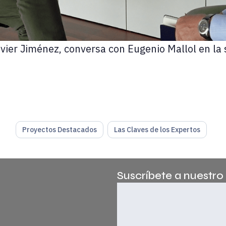
avier Jiménez, conversa con Eugenio Mallol en la
Proyectos Destacados
Las Claves de los Expertos
Suscríbete a nuestro
ecto muy atractivo para seguir creciendo físicamente gracias 
verbal, ahora se abre un proceso y esperamos que todo esto c