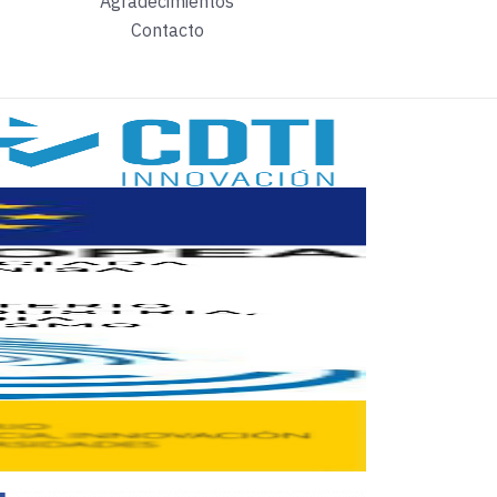
Agradecimientos
gar del mundo.
Contacto
empresarios que aparecían en él no han salido bien parados e
nante mundo de la contabilidad sabe poco. Por otra parte, no 
diota que entre’, se crean startup solo con la idea de venderla
beneficios nunca. Un caso Amazon no se logra todos los días.
sas diferentes.