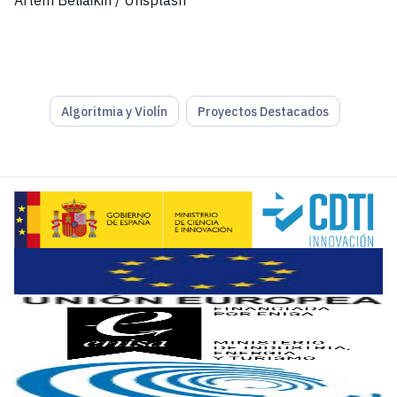
Artem Beliaikin / Unsplash
Algoritmia y Violín
Proyectos Destacados
El problema no radica en que seamos un país que crea y dist
De ahí la
connotación negativa
que a veces se atribuye a e
La idea de que España debe dejar de ser un país low cost m
Por ejemplo, el esfuerzo de crear un entorno atractivo para
La situación se complica en momentos como el actual en l