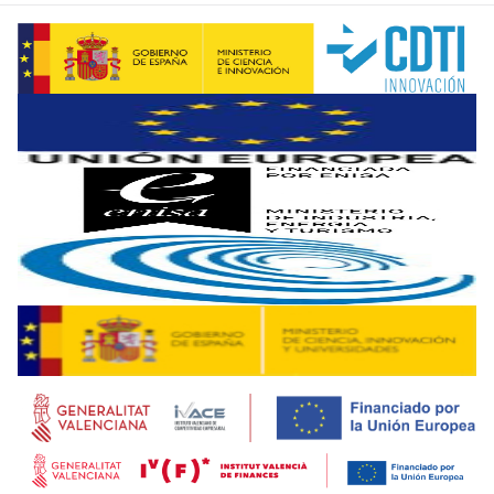
El Collaborate Productivity2 Barcelona ha servido, asimism
“
El momento de la IA es ahora”
Bernardino Romera ha compartido su experiencia como inves
Tras Romera Paredes, ha llegado el turno de la mesa redond
Jordi Garcia Brustenga ha destacado que la bandera de Eu
Junto a las keynotes y las mesas redondas, una quincena 
El próximo Collaborate se celebrará en Murcia los días 15 y
Pablo Oliete
, CEO de Atlas Tecnológico, ha valorado como