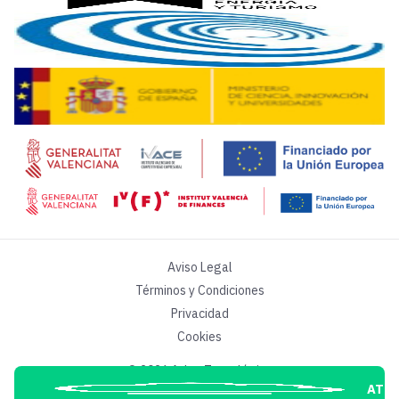
“Cada uno de nuestros productos están dirigidos a un determ
Por otra parte,
Dibaq Group
prioriza la integración de l
Aviso Legal
Términos y Condiciones
Privacidad
Cookies
© 2026 Atlas Tecnológico
ATL