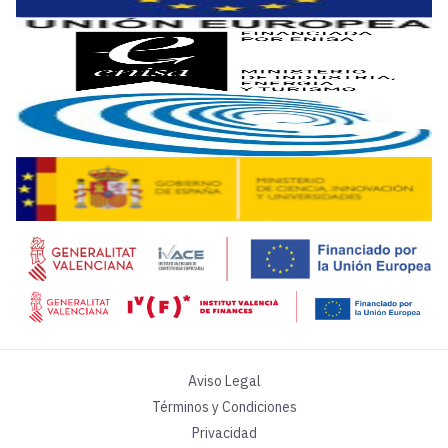
La plataforma podrá integrar en una sola entidad de compu
Situado en el marco de la
Agenda España Digital 2025 y la 
La robótica, un extra para la productivi
El
Parque Energético La Rábida
localizado en Palos de la 
La incorporación del elemento en Cepsa ha supuesto un reto
Cobot, mediante una garra robótica diseñada y fabricada pa
Entre sus principales beneficios, se encuentra la capacidad
Aviso Legal
https://www.youtube.com/watch?v=B_3ixAvEMJs Cobot, un 
Términos y Condiciones
Privacidad