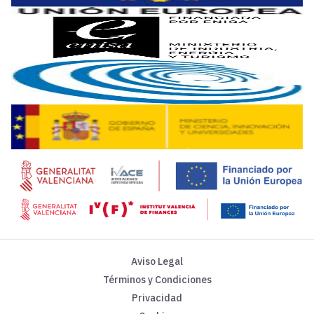
La compañía
Neat
, perteneciente al Grupo Legrand y especi
Ante este escenario,
Paradigma Digital
diseñó una
platafo
Gracias a esta infraestructura, Neat ha pasado a contar con 
Aviso Legal
Términos y Condiciones
Privacidad