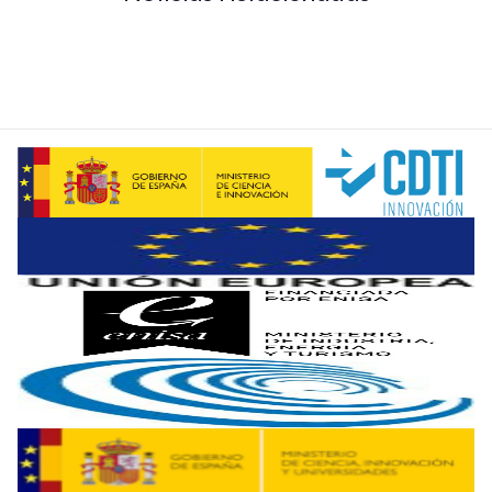
Eugenio Mallol.-
Sois la primera granja de ovino de España 
Alberto García Torés.-
La rentabilidad la conseguimos por
Eugenio Mallol.-
Cómo convive toda esta actividad con la rev
Alberto García Torés.-
Hemos participado en casi una dece
Eugenio Mallol.-
Lo primero que me suscita la polémica de 
Alberto García Torés.-
Lo que ha dicho el ministro es una
Eugenio Mallol.-
El modelo se debe cuestionar antes de hacer
Alberto García Torés.-
La legislación europea es muy estri