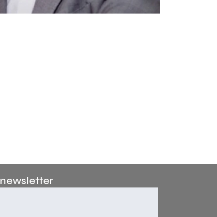
a sociedad del futuro, un programa que reunirá a expertos de r
robótica avanzada y la aparición de nuevas capacidades asocia
etado formación ejecutiva en Harvard Business School, ESADE y
 newsletter