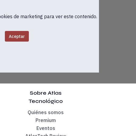
ookies de marketing para ver este contenido.
Aceptar
 y colaborador de Atlas Tecnológico Javier Sirvent, que llevará
 esta conversación será
Javier Sirvent
, evangelista tecnológic
Sobre Atlas
Tecnológico
Quiénes somos
Premium
Eventos