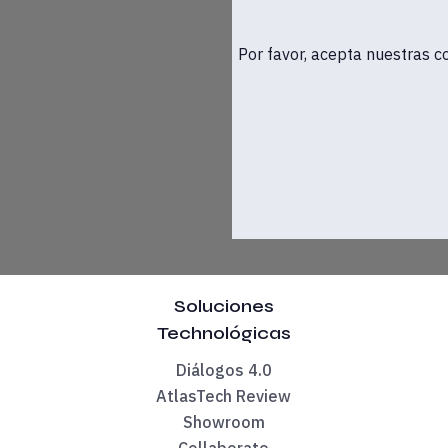
Por favor, acepta nuestras c
s 13 horas, con la ponencia a cargo del evangelista tecnológico
e junio a las 13 horas con el título El encargado de conducir
Soluciones
Technológicas
Diálogos 4.0
AtlasTech Review
Showroom