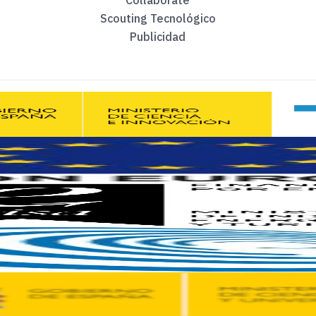
Collaborate
Scouting Tecnológico
de julio con la conferencia
‘
Tecnología robótica blanda para lo
Publicidad
ertos el el jueves 16 de julio, en formato abierto, que servirá 
tienen acceso a una propuesta de formación sin precedentes en