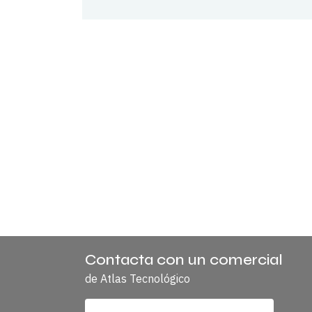
La
Hora Premium
de
Atlas Tecnológico
inici
En su ponencia, exclusiva para miembros P
Ingeniero Industrial por la Universidad de N
INSCRÍBETE
A
Contacta con un comercial
LA
de Atlas Tecnológico
PONENCIA
DE