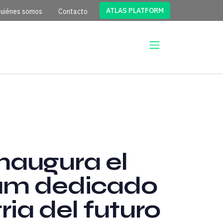
ATLAS PLATFORM
uiénes somos
Contacto
inaugura el
ium dedicado
tria del futuro