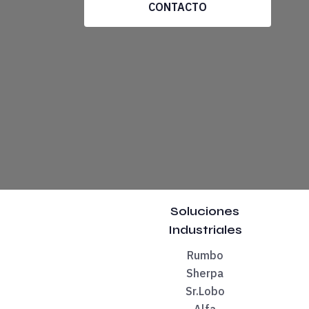
CONTACTO
AGUSTÍN
J.
SÁENZ
Resto del ciclo
El ciclo continuará el jueves 25 de junio a la
La segunda sesión se celebrará el jueves 25 d
INSCRÍBETE
A
Soluciones
LA
Industriales
PONENCIA
Rumbo
DE
Sherpa
JAVIER
Sr.Lobo
SIRVENT