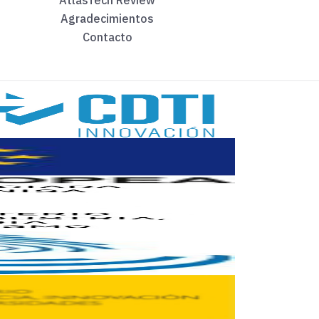
AtlasTech Review
Agradecimientos
s robots asistenciales del futuro’
, impartida por
Concha Mo
Contacto
como cierre del programa. La sesión reunirá distintas perspectiv
 España: La Hora Premium. Se trata de encuentros online con 