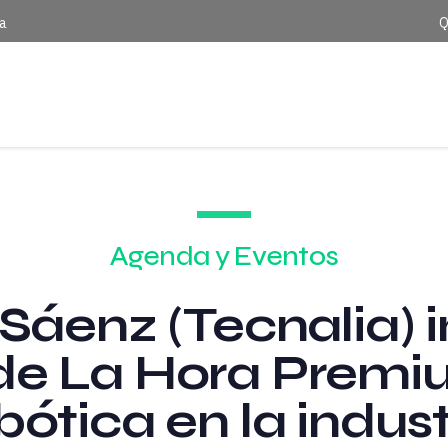
ca
Q
Agenda y Eventos
 Sáenz (Tecnalia) 
 de La Hora Prem
obótica en la indus